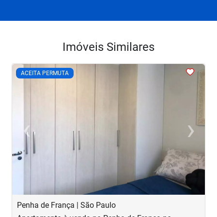
Imóveis Similares
<
<
<
<
<
ACEITA PERMUTA
‹
›
Previous
Next
Penha de França | São Paulo
B