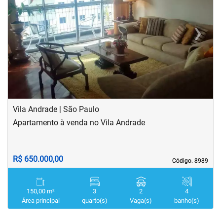
‹
›
Previous
Next
Vila Andrade | São Paulo
Apartamento à venda no Vila Andrade
R$ 650.000,00
Código. 8989
Código. 8989
150,00 m²
3
2
4
Área principal
quarto(s)
Vaga(s)
banho(s)