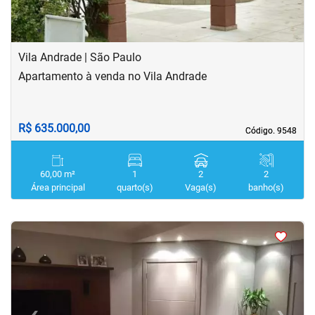
Vila Andrade | São Paulo
Apartamento à venda no Vila Andrade
R$ 635.000,00
Código. 9548
Código. 9548
60,00 m²
1
2
2
Área principal
quarto(s)
Vaga(s)
banho(s)
<
<
<
<