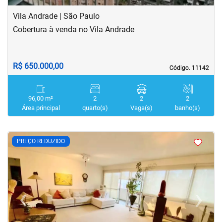
Vila Andrade | São Paulo
Cobertura à venda no Vila Andrade
R$ 650.000,00
Código. 11142
Código. 11142
96,00 m²
2
2
2
Área principal
quarto(s)
Vaga(s)
banho(s)
<
<
<
<
PREÇO REDUZIDO
‹
›
Previous
Next