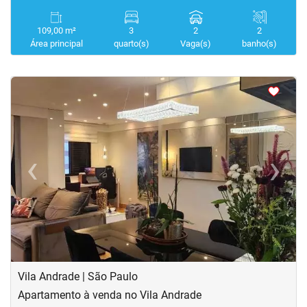
109,00 m²
3
2
2
Área principal
quarto(s)
Vaga(s)
banho(s)
<
<
<
<
‹
›
Previous
Next
Vila Andrade | São Paulo
Apartamento à venda no Vila Andrade