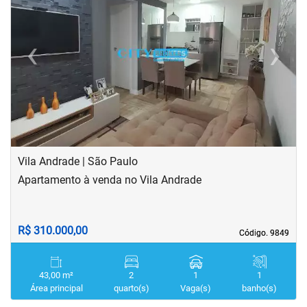
‹
›
Previous
Next
Vila Andrade | São Paulo
Apartamento à venda no Vila Andrade
R$ 310.000,00
Código. 9849
Código. 9849
43,00 m²
2
1
1
Área principal
quarto(s)
Vaga(s)
banho(s)