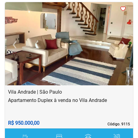
<
<
<
<
‹
›
Previous
Next
Vila Andrade | São Paulo
Apartamento Duplex à venda no Vila Andrade
R$ 950.000,00
Código. 9115
Código. 9115