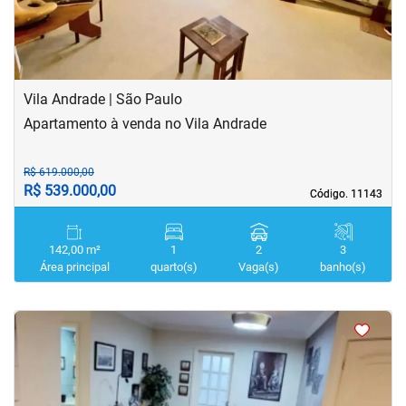
Vila Andrade | São Paulo
Apartamento à venda no Vila Andrade
R$ 619.000,00
R$ 539.000,00
Código. 11143
Código. 11143
142,00 m²
1
2
3
Área principal
quarto(s)
Vaga(s)
banho(s)
<
<
<
<