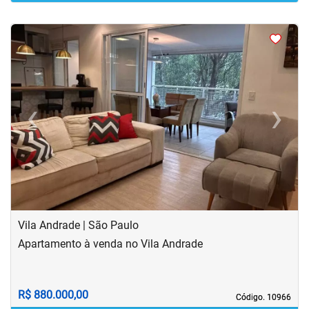
<
<
<
<
‹
›
Previous
Next
Vila Andrade | São Paulo
Apartamento à venda no Vila Andrade
R$ 880.000,00
Código. 10966
Código. 10966