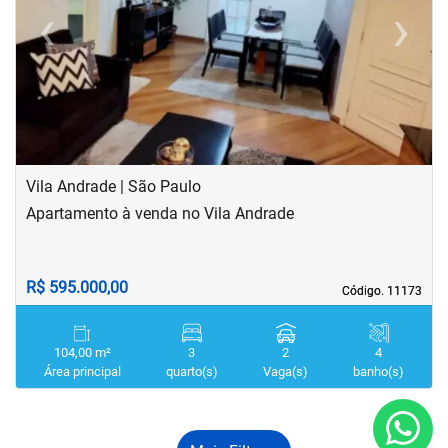
‹
›
Previous
Next
Vila Andrade | São Paulo
Apartamento à venda no Vila Andrade
R$ 595.000,00
Código. 11173
Código. 11173
104,00 m²
3
2
4
Área principal
quarto(s)
Vaga(s)
banho(s)