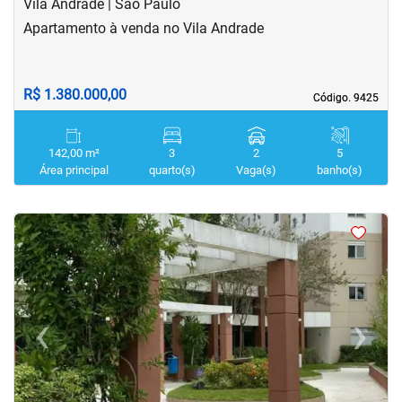
Vila Andrade | São Paulo
Apartamento à venda no Vila Andrade
R$ 1.380.000,00
Código. 9425
Código. 9425
142,00 m²
3
2
5
Área principal
quarto(s)
Vaga(s)
banho(s)
<
<
<
<
‹
›
Previous
Next