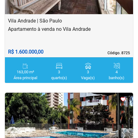
Vila Andrade | São Paulo
Apartamento à venda no Vila Andrade
R$ 1.600.000,00
Código. 8725
Código. 8725
163,00 m²
3
3
4
Área principal
quarto(s)
Vaga(s)
banho(s)
<
<
<
<
‹
›
Previous
Next