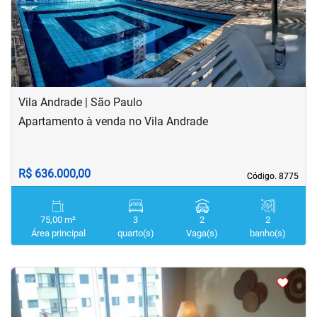
Vila Andrade | São Paulo
Apartamento à venda no Vila Andrade
R$ 636.000,00
Código. 8775
Código. 8775
75,00 m²
3
2
2
Área principal
quarto(s)
Vaga(s)
banho(s)
<
<
<
<