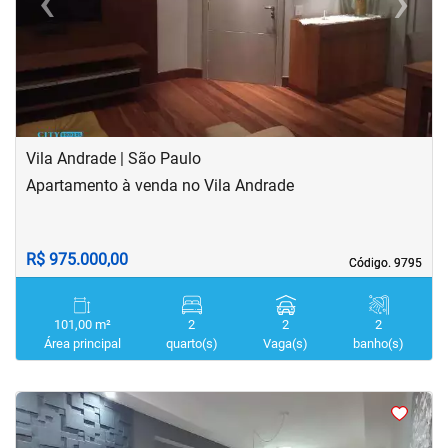
‹
›
Previous
Next
Vila Andrade | São Paulo
Apartamento à venda no Vila Andrade
R$ 975.000,00
Código. 9795
Código. 9795
101,00 m²
2
2
2
Área principal
quarto(s)
Vaga(s)
banho(s)
<
<
<
<