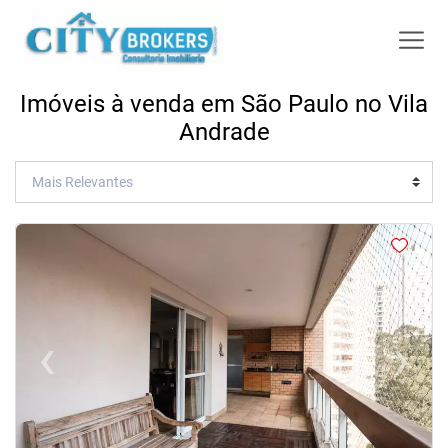
Imóveis à venda em São Paulo no Vila
Andrade
<
<
<
<
‹
›
Previous
Next