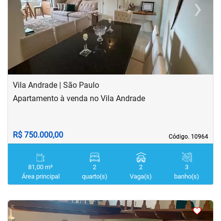
‹
›
Previous
Next
Vila Andrade | São Paulo
Apartamento à venda no Vila Andrade
R$ 750.000,00
Código. 10964
Código. 10964
81,00 m²
2
2
3
Área principal
quarto(s)
Vaga(s)
banho(s)
<
<
<
<