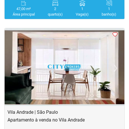
47,00 m²
2
1
1
Área principal
quarto(s)
Vaga(s)
banho(s)
<
<
<
<
‹
›
Previous
Next
Vila Andrade | São Paulo
Apartamento à venda no Vila Andrade