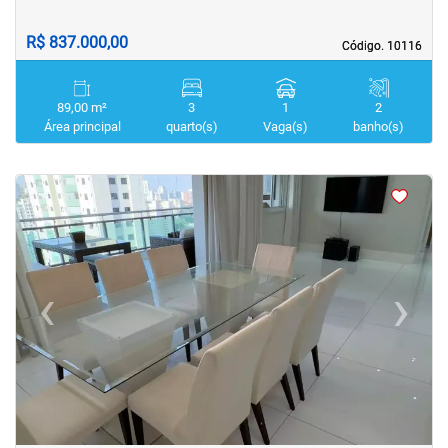
R$ 837.000,00
Código. 10116
Código. 10116
89,00 m²
3
1
2
Área principal
quarto(s)
Vaga(s)
banho(s)
<
<
<
<
‹
›
Previous
Next