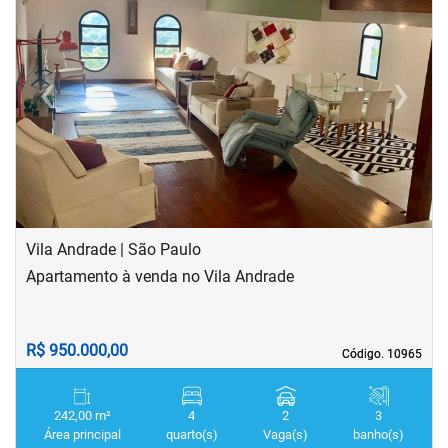
‹
›
Previous
Next
Vila Andrade | São Paulo
Apartamento à venda no Vila Andrade
R$ 950.000,00
Código. 10965
Código. 10965
242,00 m²
4
2
3
Área principal
quarto(s)
Vaga(s)
banho(s)