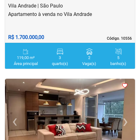
Vila Andrade | São Paulo
Apartamento à venda no Vila Andrade
R$ 1.700.000,00
Código. 10556
Código. 10556
119,00 m²
3
2
5
Área principal
quarto(s)
Vaga(s)
banho(s)
<
<
<
<
‹
›
Previous
Next