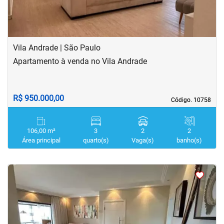
Vila Andrade | São Paulo
Apartamento à venda no Vila Andrade
R$ 950.000,00
Código. 10758
Código. 10758
106,00 m²
3
2
2
Área principal
quarto(s)
Vaga(s)
banho(s)
<
<
<
<