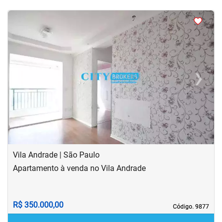
<
<
<
<
‹
›
Previous
Next
Vila Andrade | São Paulo
Apartamento à venda no Vila Andrade
R$ 350.000,00
Código. 9877
Código. 9877