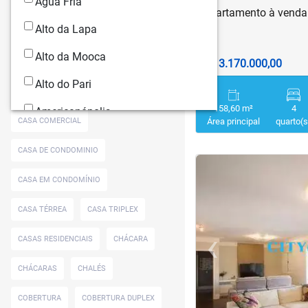
Água Fria
APARTAMENTO DUPLEX
Apartamento à venda
Alto da Lapa
APARTAMENTO GARDEM
Alto da Mooca
ÁREA COMERCIAL
CASA
R$ 3.170.000,00
Alto do Pari
CASA ASSOBRADADA
158,60 m²
4
Americanópolis
CASA COMERCIAL
Área principal
quarto(s
Anália Franco
CASA DE CONDOMINIO
<
<
<
<
Artur Alvim
CASA EM CONDOMÍNIO
Bairro Panamby
CASA TÉRREA
CASA TRIPLEX
Barra Funda
‹
CASAS RESIDENCIAIS
CHÁCARA
Bela Vista
Previous
CHÁCARAS
CHALÉS
Belém
COBERTURA
COBERTURA DUPLEX
Belenzinho