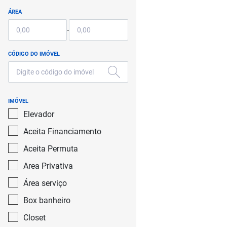
Chácara Califórnia
ÁREA
Chácara Cruzeiro do Sul
-
Chácara Inglesa
CÓDIGO DO IMÓVEL
Chácara Itaim
Chácara Klabin
IMÓVEL
Chácara Mafalda
Elevador
Chácara Monte Alegre
Aceita Financiamento
Aceita Permuta
Chácara Santana
Area Privativa
Chácara Santo Antônio (Zona Sul)
Área serviço
Chácaras Caxingui
Box banheiro
Chora Menino
Closet