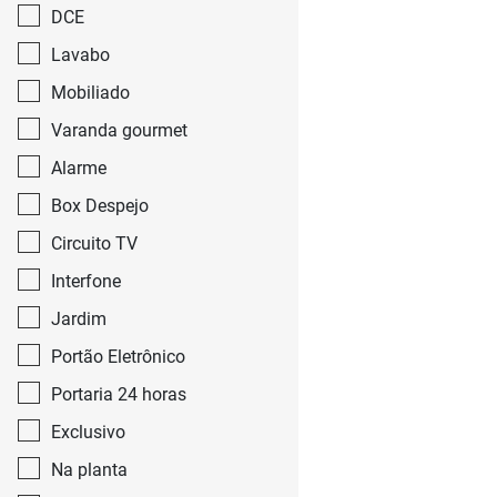
Cidade Antônio Estevão de
DCE
Carvalho
Lavabo
Cidade Centenário
Mobiliado
Cidade Domitila
Varanda gourmet
Alarme
Cidade Líder
Box Despejo
Cidade Mãe do Céu
Circuito TV
Cidade Monções
Interfone
Cidade Patriarca
Jardim
Cidade São Francisco
Portão Eletrônico
Cidade São Mateus
Portaria 24 horas
Exclusivo
Cidade São Miguel
Na planta
City América