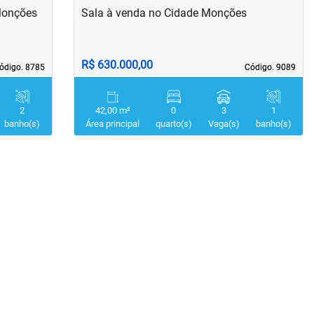
Monções
Sala à venda no Cidade Monções
R$ 630.000,00
ódigo. 8785
ódigo. 8785
Código. 9089
Código. 9089
2
42,00 m²
0
3
1
banho(s)
Área principal
quarto(s)
Vaga(s)
banho(s)