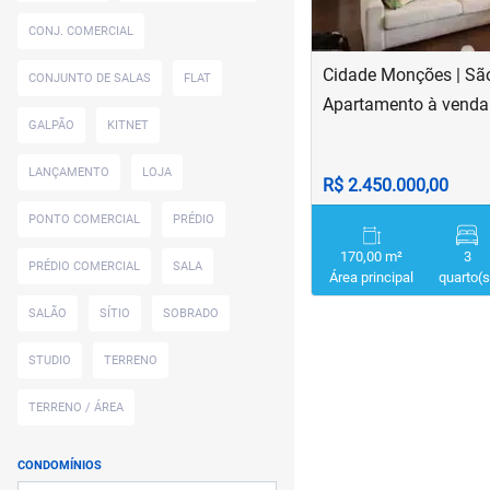
CONJ. COMERCIAL
Bosque da Saúde
Cidade Monções | Sã
CONJUNTO DE SALAS
Brás
FLAT
Apartamento à venda
Brooklin
GALPÃO
KITNET
Brooklin Paulista
LANÇAMENTO
LOJA
R$ 2.450.000,00
Burgo Paulista
PONTO COMERCIAL
PRÉDIO
Butantã
170,00 m²
3
PRÉDIO COMERCIAL
SALA
Área principal
quarto(s
Cachoeirinha
SALÃO
SÍTIO
SOBRADO
Cambuci
STUDIO
TERRENO
Campo Belo
TERRENO / ÁREA
Campo Grande
CONDOMÍNIOS
Campo Limpo