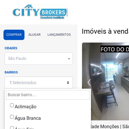
Imóveis à ven
COMPRAR
ALUGAR
LANÇAMENTOS
<
<
<
<
CIDADES
São Paulo
BAIRROS
‹
1
Selecionados
Previous
TIPO DE IMÓVEL
ANDAR CORPORATIVO
Aclimação
Água Branca
APARTAMENTO
Cidade Monções | Sã