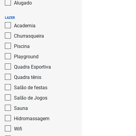
Alugado
Conjunto City Jaraguá
LAZER
Conjunto Habitacional Barreira
Academia
Grande
Churrasqueira
Conjunto Residencial José
Piscina
Bonifácio
Playground
Conjunto Residencial Vista Verde
Quadra Esportiva
Consolação
Quadra tênis
estação franca
Salão de festas
Fazenda Morumbi
Salão de Jogos
Freguesia do Ó
Sauna
Hidromassagem
Guaianases
Wifi
Guaianazes