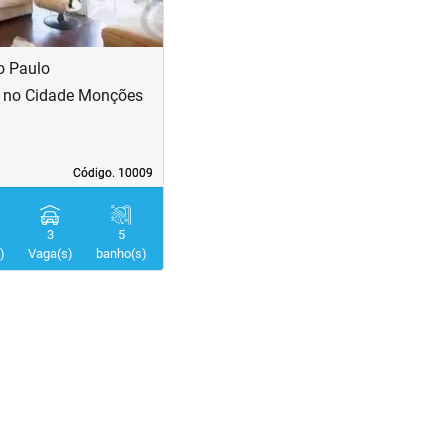
o Paulo
 no Cidade Monções
Código. 10009
Código. 10009
3
5
)
Vaga(s)
banho(s)