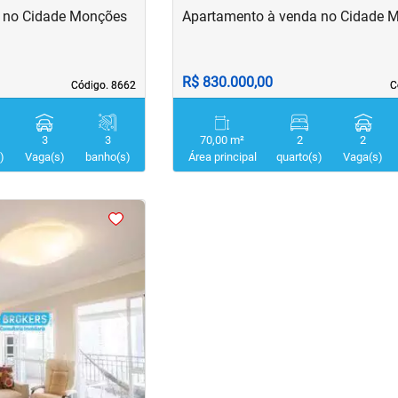
 no Cidade Monções
Apartamento à venda no Cidade 
R$ 830.000,00
Código. 8662
Código. 8662
C
C
3
3
70,00 m²
2
2
)
Vaga(s)
banho(s)
Área principal
quarto(s)
Vaga(s)
›
Next