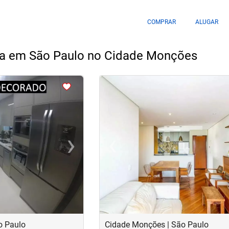
COMPRAR
ALUGAR
da em São Paulo no Cidade Monções
<
<
<
<
›
‹
Next
Previous
o Paulo
Cidade Monções | São Paulo