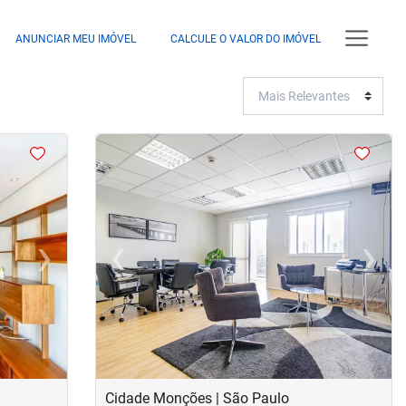
ANUNCIAR MEU IMÓVEL
CALCULE O VALOR DO IMÓVEL
<
<
<
<
›
‹
›
Next
Previous
Next
Cidade Monções | São Paulo