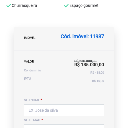
Churrasqueira
Espaço gourmet
Cód. imóvel: 11987
IMÓVEL
R$ 230.000,00
VALOR
R$ 185.000,00
Condomínio
R$ 418,00
IPTU
R$ 10,00
SEU NOME
*
SEU E-MAIL
*