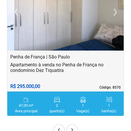
‹
›
Previous
Next
Penha de França | São Paulo
B
Apartamento à venda no Penha de França no
A
condomínio Dez Tiquatira
R$ 295.000,00
R
Código. 8570
Código. 8570
47,00 m²
2
1
1
Área principal
quarto(s)
Vaga(s)
banho(s)
‹
›