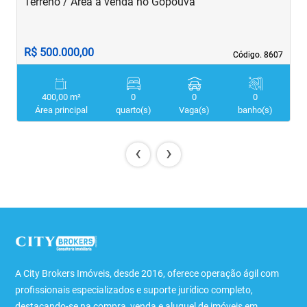
Terreno / Área à venda no Gopoúva
T
R$ 500.000,00
R
Código. 8607
Código. 8607
400,00 m²
0
0
0
Área principal
quarto(s)
Vaga(s)
banho(s)
‹
›
A City Brokers Imóveis, desde 2016, oferece operação ágil com
profissionais especializados e suporte jurídico completo,
destacando-se na compra, venda e aluguel de imóveis em