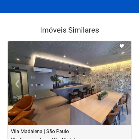
Imóveis Similares
<
<
<
<
<
‹
›
Previous
Next
Vila Madalena | São Paulo
V