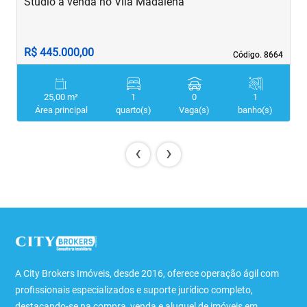
Studio à venda no Vila Madalena
S
R$ 445.000,00
R
Código. 8664
Código. 8664
25,00 m²
1
0
1
Área principal
quarto(s)
Vaga(s)
banho(s)
‹
›
A City Brokers Imóveis, desde 2016, oferece operação ágil com
profissionais especializados e suporte jurídico completo,
destacando-se na compra, venda e aluguel de imóveis em