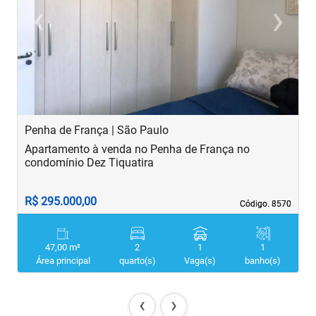
‹
›
Previous
Next
Penha de França | São Paulo
B
Apartamento à venda no Penha de França no
A
condomínio Dez Tiquatira
R$ 295.000,00
R
Código. 8570
Código. 8570
47,00 m²
2
1
1
Área principal
quarto(s)
Vaga(s)
banho(s)
‹
›