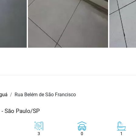
aguá
Rua Belém de São Francisco
 - São Paulo/SP
3
0
1