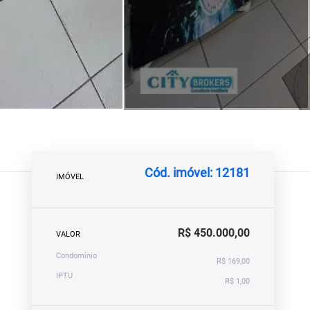
Cód. imóvel: 12181
IMÓVEL
R$ 450.000,00
VALOR
Condomínio
R$ 169,00
IPTU
R$ 1,00