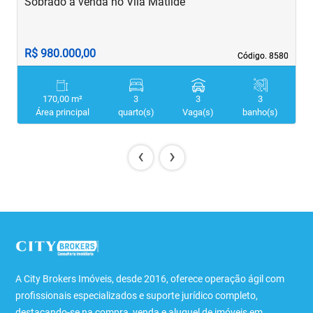
Sobrado à venda no Vila Matilde
S
R$ 980.000,00
R
Código. 8580
Código. 8580
170,00 m²
3
3
3
Área principal
quarto(s)
Vaga(s)
banho(s)
‹
›
A City Brokers Imóveis, desde 2016, oferece operação ágil com
profissionais especializados e suporte jurídico completo,
destacando-se na compra, venda e aluguel de imóveis em