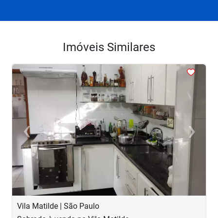
Imóveis Similares
<
<
<
<
<
‹
›
Previous
Next
Vila Matilde | São Paulo
J