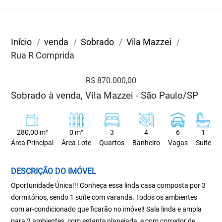
Início
venda
Sobrado
Vila Mazzei
Rua R Comprida
R$ 870.000,00
Sobrado à venda, Vila Mazzei - São Paulo/SP
280,00 m²
0 m²
3
4
6
1
Área Principal
Área Lote
Quartos
Banheiro
Vagas
Suite
DESCRIÇÃO DO IMÓVEL
Oportunidade Única!!! Conheça essa linda casa composta por 3
dormitórios, sendo 1 suíte com varanda. Todos os ambientes
com ar-condicionado que ficarão no imóvel! Sala linda e ampla
para 2 ambientes, com estante planejada, e com corredor de