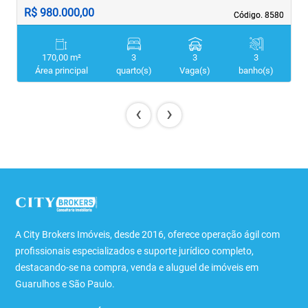
R$ 980.000,00
R
Código. 8580
Código. 8580
170,00 m²
3
3
3
Área principal
quarto(s)
Vaga(s)
banho(s)
‹
›
A City Brokers Imóveis, desde 2016, oferece operação ágil com
profissionais especializados e suporte jurídico completo,
destacando-se na compra, venda e aluguel de imóveis em
Guarulhos e São Paulo.