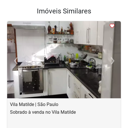
Imóveis Similares
<
<
<
<
<
‹
›
Previous
Next
Vila Matilde | São Paulo
J
Sobrado à venda no Vila Matilde
S