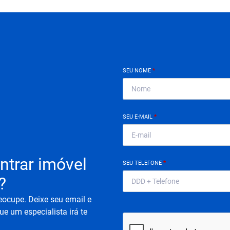
SEU NOME
*
SEU E-MAIL
*
ntrar imóvel
SEU TELEFONE
*
?
eocupe. Deixe seu email e
ue um especialista irá te