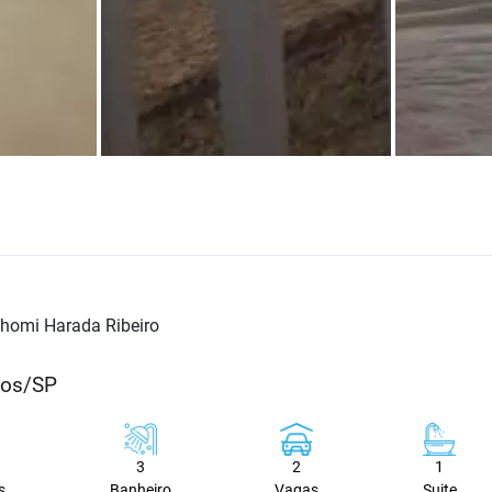
homi Harada Ribeiro
hos/SP
3
2
1
s
Banheiro
Vagas
Suite