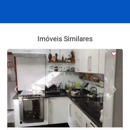
Imóveis Similares
<
<
<
<
<
‹
›
Previous
Next