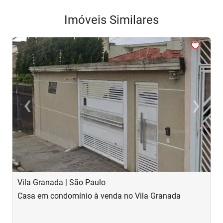
Imóveis Similares
<
<
<
<
<
‹
›
Previous
Next
Vila Granada | São Paulo
V
Casa em condomínio à venda no Vila Granada
C