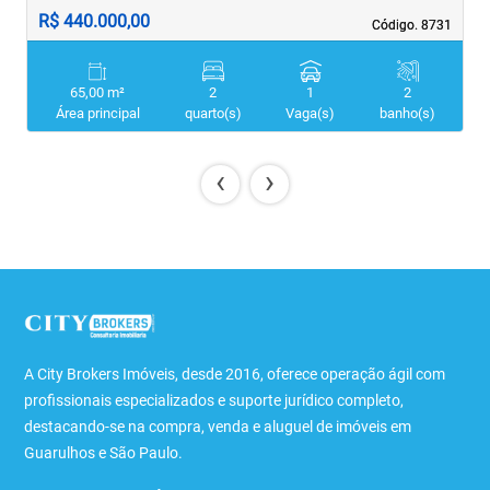
R$ 440.000,00
R
Código. 8731
Código. 8731
65,00 m²
2
1
2
Área principal
quarto(s)
Vaga(s)
banho(s)
‹
›
A City Brokers Imóveis, desde 2016, oferece operação ágil com
profissionais especializados e suporte jurídico completo,
destacando-se na compra, venda e aluguel de imóveis em
Guarulhos e São Paulo.