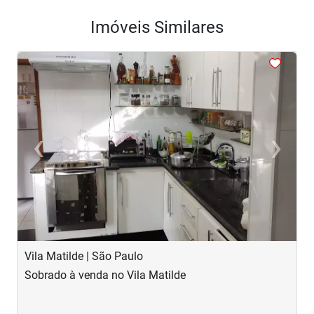
Imóveis Similares
<
<
<
<
<
‹
›
Previous
Next
Vila Matilde | São Paulo
J
Sobrado à venda no Vila Matilde
S