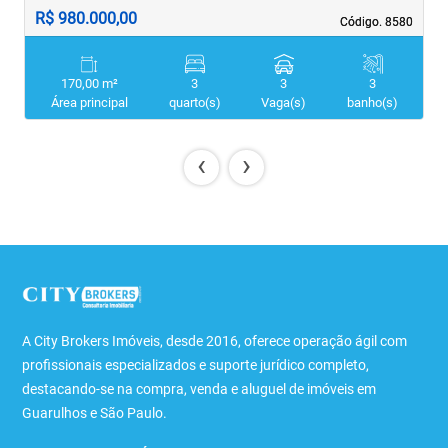
R$ 980.000,00
R
Código. 8580
Código. 8580
170,00 m²
3
3
3
Área principal
quarto(s)
Vaga(s)
banho(s)
‹
›
A City Brokers Imóveis, desde 2016, oferece operação ágil com
profissionais especializados e suporte jurídico completo,
destacando-se na compra, venda e aluguel de imóveis em
Guarulhos e São Paulo.