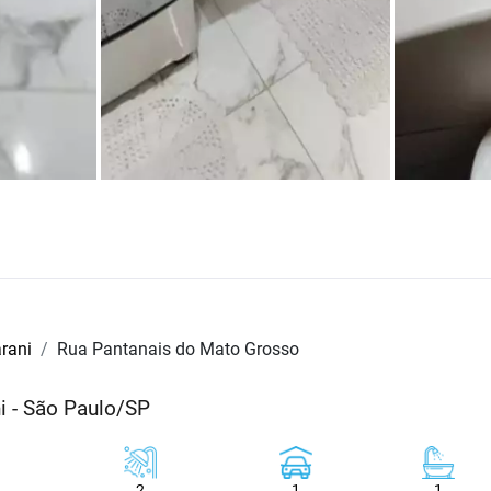
rani
Rua Pantanais do Mato Grosso
i - São Paulo/SP
2
1
1