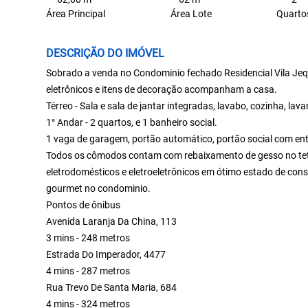
Área Principal
Área Lote
Quarto
DESCRIÇÃO DO IMÓVEL
Sobrado a venda no Condominio fechado Residencial Vila Jequ
eletrônicos e itens de decoração acompanham a casa.
Térreo - Sala e sala de jantar integradas, lavabo, cozinha, lav
1° Andar - 2 quartos, e 1 banheiro social.
1 vaga de garagem, portão automático, portão social com ent
Todos os cômodos contam com rebaixamento de gesso no teto 
eletrodomésticos e eletroeletrônicos em ótimo estado de con
gourmet no condominio.
Pontos de ônibus
Avenida Laranja Da China, 113
3 mins - 248 metros
Estrada Do Imperador, 4477
4 mins - 287 metros
Rua Trevo De Santa Maria, 684
4 mins - 324 metros