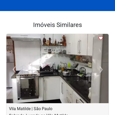
Imóveis Similares
<
<
<
<
<
‹
›
Previous
Next
Vila Matilde | São Paulo
J