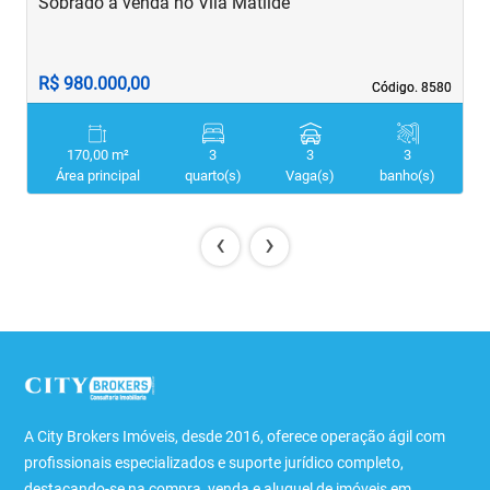
Sobrado à venda no Vila Matilde
S
R$ 980.000,00
R
Código. 8580
Código. 8580
170,00 m²
3
3
3
Área principal
quarto(s)
Vaga(s)
banho(s)
‹
›
A City Brokers Imóveis, desde 2016, oferece operação ágil com
profissionais especializados e suporte jurídico completo,
destacando-se na compra, venda e aluguel de imóveis em