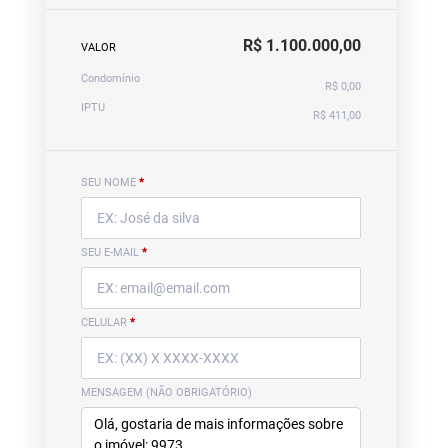
R$ 1.100.000,00
VALOR
Condomínio
R$ 0,00
IPTU
R$ 411,00
SEU NOME
*
SEU E-MAIL
*
CELULAR
*
MENSAGEM (NÃO OBRIGATÓRIO)