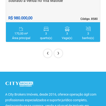
Sobrado à venda no Vila Matilde
S
R$ 980.000,00
R
Código. 8580
Código. 8580
170,00 m²
3
3
3
Área principal
quarto(s)
Vaga(s)
banho(s)
‹
›
A City Brokers Imóveis, desde 2016, oferece operação ágil com
profissionais especializados e suporte jurídico completo,
destacando-se na compra, venda e aluguel de imóveis em