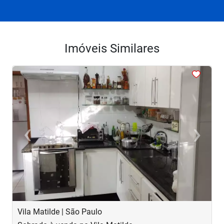
Imóveis Similares
<
<
<
<
<
‹
›
Previous
Next
Vila Matilde | São Paulo
J