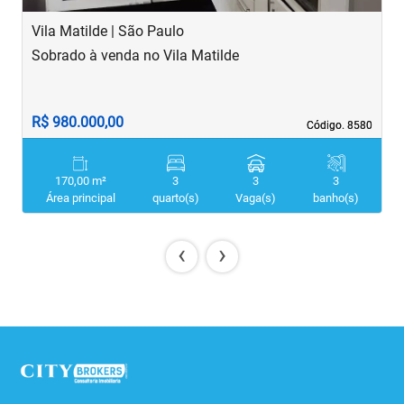
Vila Matilde | São Paulo
J
Sobrado à venda no Vila Matilde
S
R$ 980.000,00
R
Código. 8580
Código. 8580
170,00 m²
3
3
3
Área principal
quarto(s)
Vaga(s)
banho(s)
‹
›