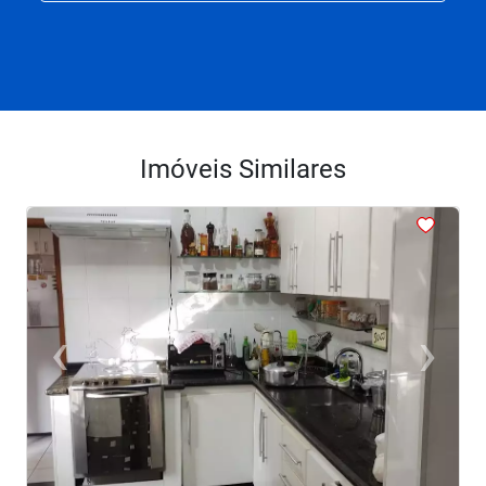
Imóveis Similares
<
<
<
<
<
‹
›
Previous
Next