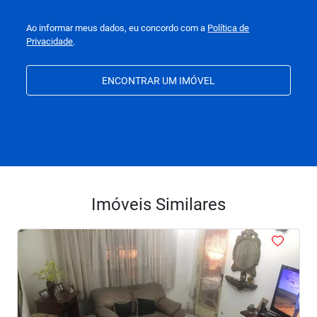
Ao informar meus dados, eu concordo com a
Política de
Privacidade
.
ENCONTRAR UM IMÓVEL
Imóveis Similares
<
<
<
<
<