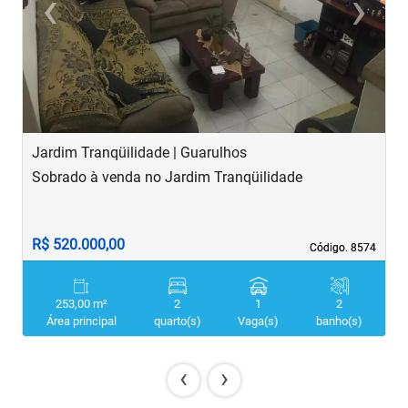
‹
›
Previous
Next
Jardim Tranqüilidade | Guarulhos
P
Sobrado à venda no Jardim Tranqüilidade
S
R$ 520.000,00
R
Código. 8574
Código. 8574
253,00 m²
2
1
2
Área principal
quarto(s)
Vaga(s)
banho(s)
‹
›