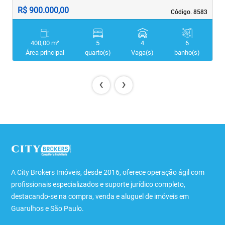
R$ 900.000,00
R
Código. 8583
Código. 8583
400,00 m²
5
4
6
Área principal
quarto(s)
Vaga(s)
banho(s)
‹
›
A City Brokers Imóveis, desde 2016, oferece operação ágil com
profissionais especializados e suporte jurídico completo,
destacando-se na compra, venda e aluguel de imóveis em
Guarulhos e São Paulo.