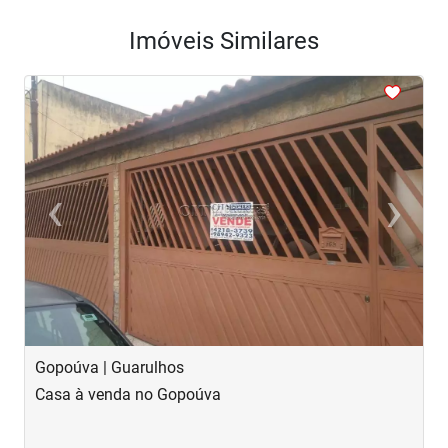
Imóveis Similares
<
<
<
<
<
‹
›
Previous
Next
Gopoúva | Guarulhos
J
Casa à venda no Gopoúva
C