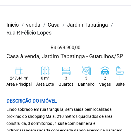
Início
venda
Casa
Jardim Tabatinga
Rua R Félicio Lopes
R$ 699.900,00
Casa à venda, Jardim Tabatinga - Guarulhos/SP
247,44 m²
0 m²
3
3
2
1
Área Principal
Área Lote
Quartos
Banheiro
Vagas
Suite
DESCRIÇÃO DO IMÓVEL
Lindo sobrado em rua tranquila, sem saída bem localizada
próximo do shopping Maia. 210 metros quadrados de área
construída, 3 dormitórios , 1 suíte com banheira e
hidromassagem sacada com escada dando acesso na garagem.