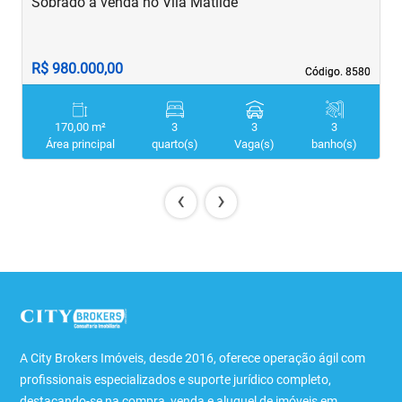
Sobrado à venda no Vila Matilde
S
R$ 980.000,00
R
Código. 8580
Código. 8580
170,00 m²
3
3
3
Área principal
quarto(s)
Vaga(s)
banho(s)
‹
›
A City Brokers Imóveis, desde 2016, oferece operação ágil com
profissionais especializados e suporte jurídico completo,
destacando-se na compra, venda e aluguel de imóveis em