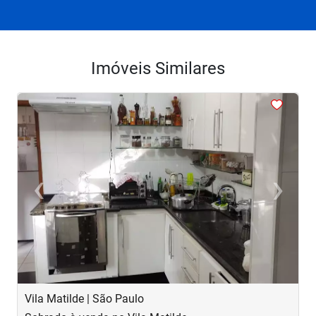
Imóveis Similares
<
<
<
<
<
‹
›
Previous
Next
Vila Matilde | São Paulo
J