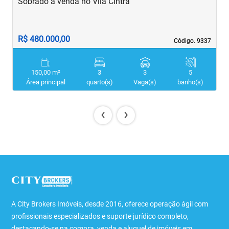
Sobrado à venda no Vila Cintra
S
R$ 480.000,00
R
Código. 9337
Código. 9337
150,00 m²
3
3
5
Área principal
quarto(s)
Vaga(s)
banho(s)
‹
›
A City Brokers Imóveis, desde 2016, oferece operação ágil com
profissionais especializados e suporte jurídico completo,
destacando-se na compra, venda e aluguel de imóveis em