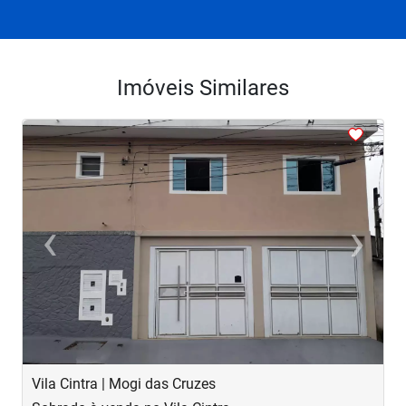
Imóveis Similares
<
<
<
<
<
‹
›
Previous
Next
Vila Cintra | Mogi das Cruzes
P