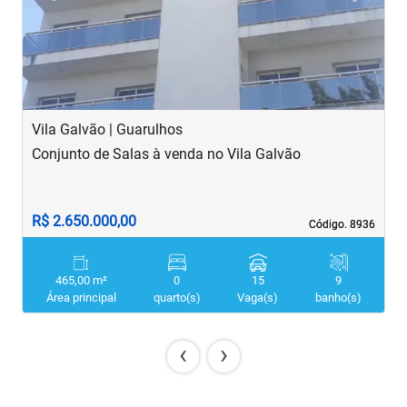
Vila Galvão | Guarulhos
Conjunto de Salas à venda no Vila Galvão
R$ 2.650.000,00
Código. 8936
Código. 8936
465,00 m²
0
15
9
Área principal
quarto(s)
Vaga(s)
banho(s)
‹
›