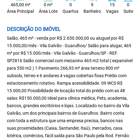
465,00 m²
0 m²
0
9
15
0
Área Principal
Área Lote
Quartos
Banheiro
Vagas
Suite
DESCRIÇÃO DO IMÓVEL
Salão, 465 m² - venda por R$ 2.650.000,00 ou aluguel por R$
15.000,00/mês - Vila Galvão - Guarulhos/ Salão para alugar, 465
m² por R$ 15.000/mês - Vila Galvão - Guarulhos/SP - REF.
SP2816 Salão comercial com mezanino 465 m2 total ( expansível
para 550 m2 ) 1 Pavimento 266,93 m² área terreno 800 m²
subsolo, térreo e 6 andares 4 vagas cobertas fixas Prédio com
estacionamento rotativo. Rampa acessibilidade. 09 WCS R$
15.000,00 Possibilidade de locação total do prédio com as 48
salas: R$150.000,00 Ideal para clínica médica, Pets, academia,
bancos, grandes escritórios e lojas. Localizado no bairro da Vila
Galvão, um dos principais bairros de Guarulhos. Bairro conta
com toda a estrutura que uma empresa precisa, bancos nas
suas proximidades (Caixa, Santander, Itaú), mercados, casa
lotérica, comércios, fácil saída para São Paulo pela Rod. Fernão