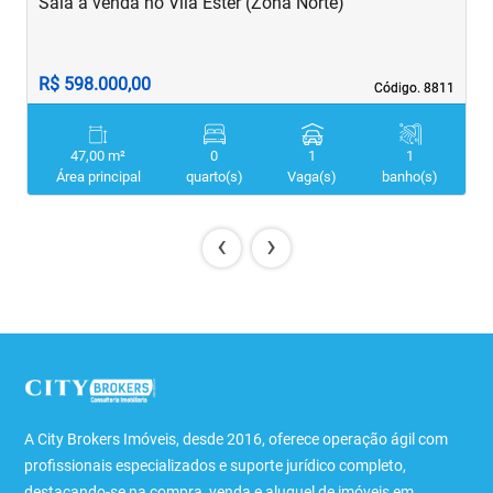
Sala à venda no Vila Ester (Zona Norte)
S
R$ 598.000,00
R
Código. 8811
Código. 8811
47,00 m²
0
1
1
Área principal
quarto(s)
Vaga(s)
banho(s)
‹
›
A City Brokers Imóveis, desde 2016, oferece operação ágil com
profissionais especializados e suporte jurídico completo,
destacando-se na compra, venda e aluguel de imóveis em