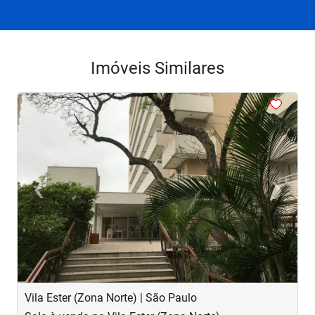
Imóveis Similares
<
<
<
‹
›
Previous
Next
Vila Ester (Zona Norte) | São Paulo
V