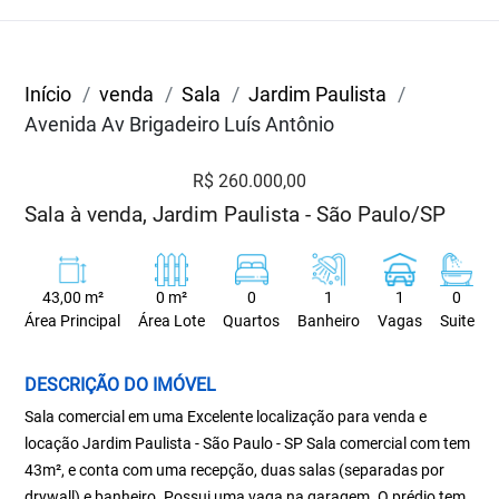
Início
venda
Sala
Jardim Paulista
Avenida Av Brigadeiro Luís Antônio
R$ 260.000,00
Sala à venda, Jardim Paulista - São Paulo/SP
43,00 m²
0 m²
0
1
1
0
Área Principal
Área Lote
Quartos
Banheiro
Vagas
Suite
DESCRIÇÃO DO IMÓVEL
Sala comercial em uma Excelente localização para venda e
locação Jardim Paulista - São Paulo - SP Sala comercial com tem
43m², e conta com uma recepção, duas salas (separadas por
drywall) e banheiro. Possui uma vaga na garagem. O prédio tem