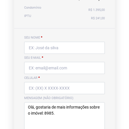
Condomínio
R$ 1.395,00
IPTU
R$ 241,00
SEU NOME
*
SEU E-MAIL
*
CELULAR
*
MENSAGEM (NÃO OBRIGATÓRIO)