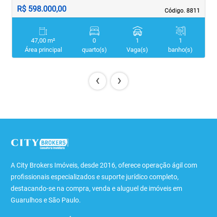
R$ 598.000,00
R
Código. 8811
Código. 8811
47,00 m²
0
1
1
Área principal
quarto(s)
Vaga(s)
banho(s)
‹
›
A City Brokers Imóveis, desde 2016, oferece operação ágil com
profissionais especializados e suporte jurídico completo,
destacando-se na compra, venda e aluguel de imóveis em
Guarulhos e São Paulo.