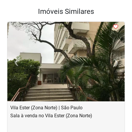
Imóveis Similares
<
<
<
‹
›
Previous
Next
Vila Ester (Zona Norte) | São Paulo
V
Sala à venda no Vila Ester (Zona Norte)
S