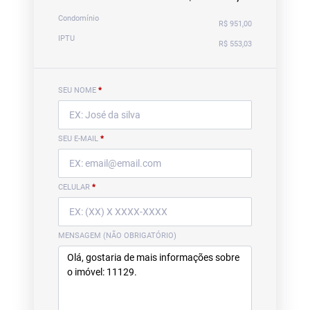
Condomínio
R$ 951,00
IPTU
R$ 553,03
SEU NOME
*
SEU E-MAIL
*
CELULAR
*
MENSAGEM (NÃO OBRIGATÓRIO)