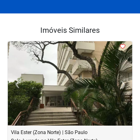
Imóveis Similares
<
<
<
‹
›
Previous
Next
Vila Ester (Zona Norte) | São Paulo
V