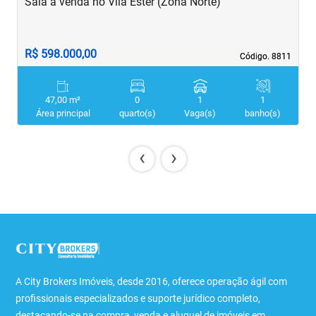
Sala à venda no Vila Ester (Zona Norte)
S
R$ 598.000,00
R
Código. 8811
Código. 8811
47,00 m²
0
1
1
Área principal
quarto(s)
Vaga(s)
banho(s)
‹
›
A City Brokers Imóveis, desde 2016, oferece operação ágil com
profissionais especializados e suporte jurídico completo,
destacando-se na compra, venda e aluguel de imóveis em