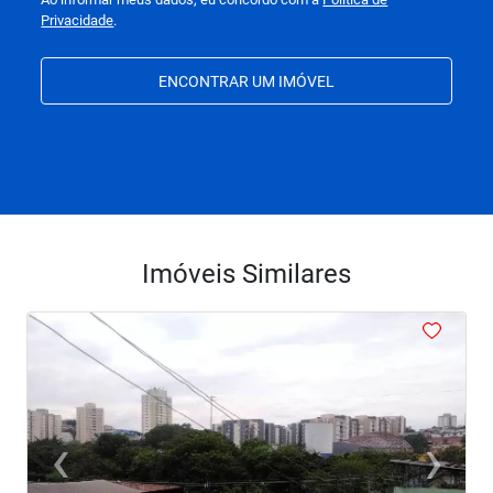
Privacidade
.
ENCONTRAR UM IMÓVEL
Imóveis Similares
<
<
<
<
<
‹
›
Previous
Next