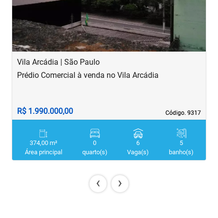
Vila Arcádia | São Paulo
V
Prédio Comercial à venda no Vila Arcádia
P
R$ 1.990.000,00
R
Código. 9317
Código. 9317
374,00 m²
0
6
5
Área principal
quarto(s)
Vaga(s)
banho(s)
‹
›