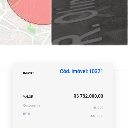
Cód. imóvel: 10321
IMÓVEL
R$ 732.000,00
VALOR
Condomínio
R$ 0,00
IPTU
R$ 82,00