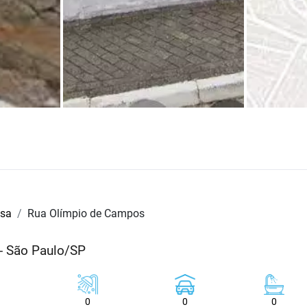
osa
Rua Olímpio de Campos
 - São Paulo/SP
0
0
0