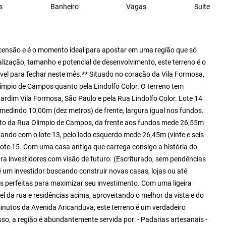
s
Banheiro
Vagas
Suite
scensão e é o momento ideal para apostar em uma região que só
alização, tamanho e potencial de desenvolvimento, este terreno é o
vel para fechar neste mês.** Situado no coração da Vila Formosa,
límpio de Campos quanto pela Lindolfo Color. O terreno tem
ardim Vila Formosa, São Paulo e pela Rua Lindolfo Color. Lote 14
medindo 10,00m (dez metros) de frente, largura igual nos fundos.
 visto da Rua Olimpio de Campos, da frente aos fundos mede 26,55m
ntando com o lote 13, pelo lado esquerdo mede 26,45m (vinte e seis
lote 15. Com uma casa antiga que carrega consigo a história do
ra investidores com visão de futuro. (Escriturado, sem pendências
um investidor buscando construir novas casas, lojas ou até
 perfeitas para maximizar seu investimento. Com uma ligeira
vel da rua e residências acima, aproveitando o melhor da vista e do
minutos da Avenida Aricanduva, este terreno é um verdadeiro
sso, a região é abundantemente servida por: - Padarias artesanais -