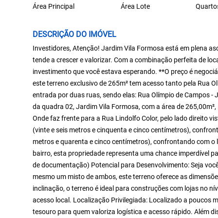
Área Principal
Área Lote
Quarto
DESCRIÇÃO DO IMÓVEL
Investidores, Atenção! Jardim Vila Formosa está em plena a
tende a crescer e valorizar. Com a combinação perfeita de loc
investimento que você estava esperando. **O preço é negociá
este terreno exclusivo de 265m² tem acesso tanto pela Rua O
entrada por duas ruas, sendo elas: Rua Olímpio de Campos - J
da quadra 02, Jardim Vila Formosa, com a área de 265,00m², 
Onde faz frente para a Rua Lindolfo Color, pelo lado direito
(vinte e seis metros e cinquenta e cinco centímetros), confro
metros e quarenta e cinco centímetros), confrontando com o 
bairro, esta propriedade representa uma chance imperdível pa
de documentação) Potencial para Desenvolvimento: Seja você 
mesmo um misto de ambos, este terreno oferece as dimensões
inclinação, o terreno é ideal para construções com lojas no ní
acesso local. Localização Privilegiada: Localizado a poucos 
tesouro para quem valoriza logística e acesso rápido. Além di