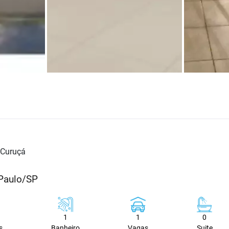
Curuçá
 Paulo/SP
1
1
0
s
Banheiro
Vagas
Suite