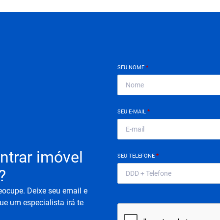
SEU NOME
*
SEU E-MAIL
*
ntrar imóvel
SEU TELEFONE
*
?
eocupe. Deixe seu email e
ue um especialista irá te