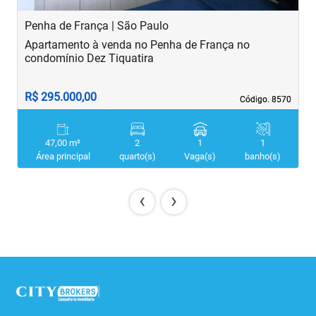
Penha de França | São Paulo
B
Apartamento à venda no Penha de França no
A
condomínio Dez Tiquatira
R$ 295.000,00
R
Código. 8570
Código. 8570
47,00 m²
2
1
1
Área principal
quarto(s)
Vaga(s)
banho(s)
‹
›