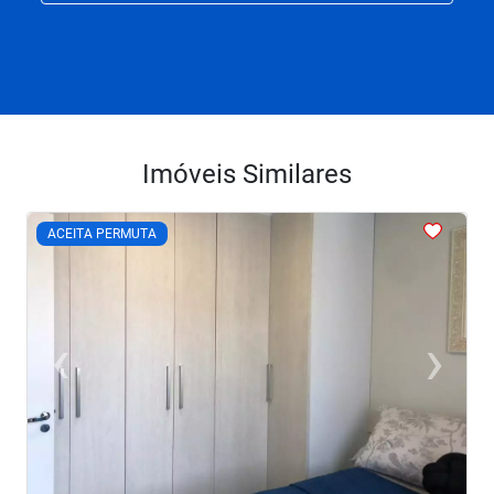
Imóveis Similares
<
<
<
<
<
ACEITA PERMUTA
‹
›
Previous
Next