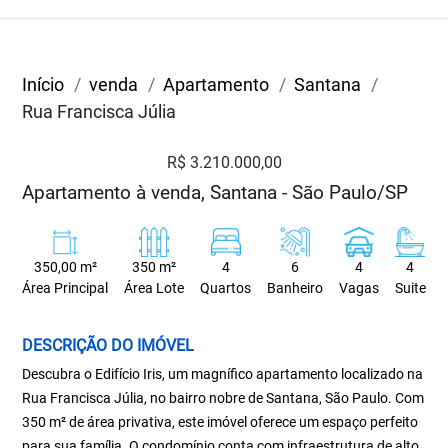
Início
venda
Apartamento
Santana
Rua Francisca Júlia
R$ 3.210.000,00
Apartamento à venda, Santana - São Paulo/SP
350,00 m²
350 m²
4
6
4
4
Área Principal
Área Lote
Quartos
Banheiro
Vagas
Suite
DESCRIÇÃO DO IMÓVEL
Descubra o Edifício Iris, um magnífico apartamento localizado na
Rua Francisca Júlia, no bairro nobre de Santana, São Paulo. Com
350 m² de área privativa, este imóvel oferece um espaço perfeito
para sua família. O condomínio conta com infraestrutura de alto