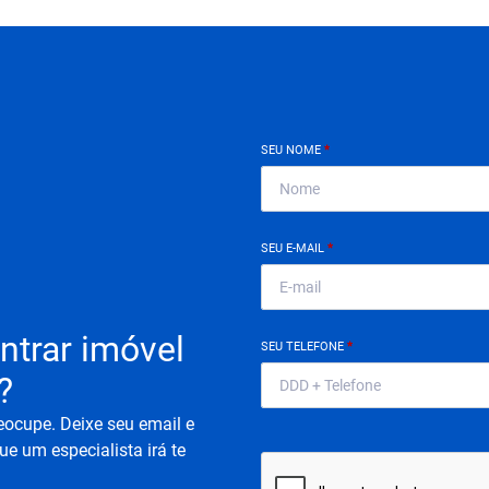
SEU NOME
*
SEU E-MAIL
*
ntrar imóvel
SEU TELEFONE
*
?
eocupe. Deixe seu email e
ue um especialista irá te