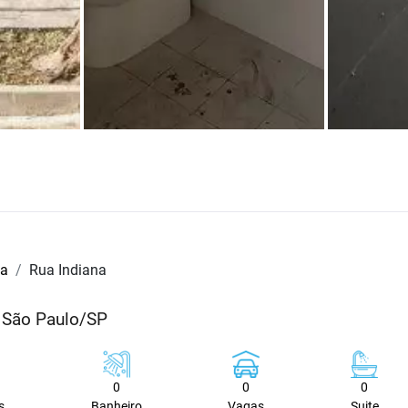
ta
Rua Indiana
- São Paulo/SP
0
0
0
s
Banheiro
Vagas
Suite