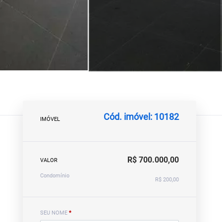
Cód. imóvel: 10182
IMÓVEL
R$ 700.000,00
VALOR
Condomínio
R$ 200,00
SEU NOME
*