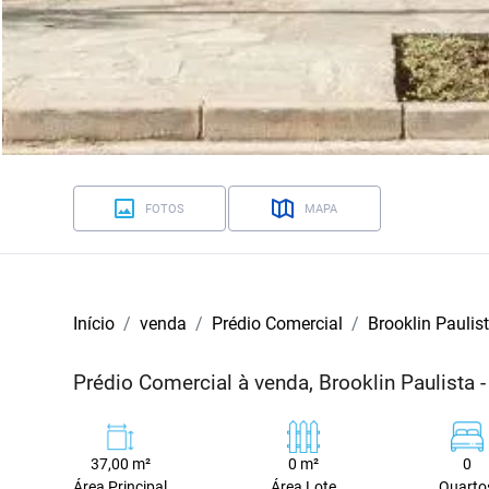
FOTOS
MAPA
Início
venda
Prédio Comercial
Brooklin Paulis
Prédio Comercial à venda, Brooklin Paulista 
37,00 m²
0 m²
0
Área Principal
Área Lote
Quarto