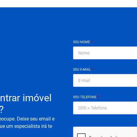
SEU NOME
*
SEU E-MAIL
*
ntrar imóvel
SEU TELEFONE
*
?
eocupe. Deixe seu email e
ue um especialista irá te