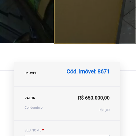
Cód. imóvel: 8671
IMÓVEL
R$ 650.000,00
VALOR
Condomínio
R$ 0,00
SEU NOME
*