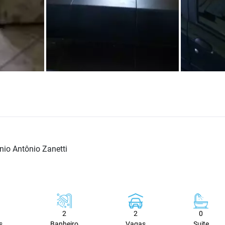
nio Antônio Zanetti
2
2
0
s
Banheiro
Vagas
Suite