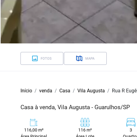
FOTOS
MAPA
Início
venda
Casa
Vila Augusta
Rua R Eugê
Casa à venda, Vila Augusta - Guarulhos/SP
116,00 m²
116 m²
3
Área Principal
Área Lote
Quarto