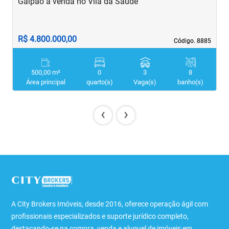
Galpão à venda no Vila da Saúde
G
R$ 4.800.000,00
R
Código. 8885
Código. 8885
500,00 m²
0
3
8
Área principal
quarto(s)
Vaga(s)
banho(s)
‹
›
A City Brokers Imóveis, desde 2016, oferece operação ágil com
profissionais especializados e suporte jurídico completo,
destacando-se na compra, venda e aluguel de imóveis em