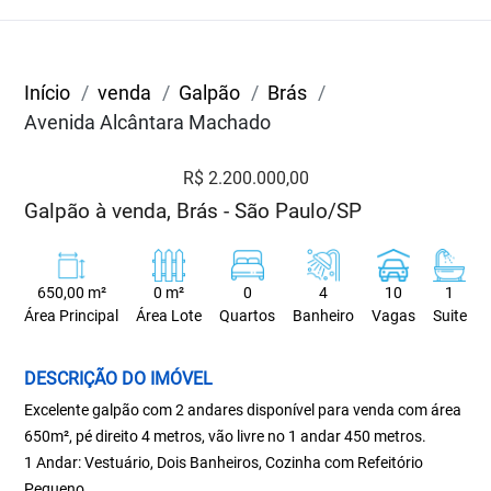
Início
venda
Galpão
Brás
Avenida Alcântara Machado
R$ 2.200.000,00
Galpão à venda, Brás - São Paulo/SP
650,00 m²
0 m²
0
4
10
1
Área Principal
Área Lote
Quartos
Banheiro
Vagas
Suite
DESCRIÇÃO DO IMÓVEL
Excelente galpão com 2 andares disponível para venda com área
650m², pé direito 4 metros, vão livre no 1 andar 450 metros.
1 Andar: Vestuário, Dois Banheiros, Cozinha com Refeitório
Pequeno