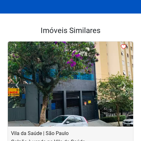
Imóveis Similares
<
<
<
<
‹
›
Previous
Next
Vila da Saúde | São Paulo
M