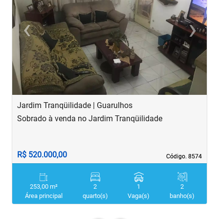
‹
›
Previous
Next
Jardim Tranqüilidade | Guarulhos
P
Sobrado à venda no Jardim Tranqüilidade
S
R$ 520.000,00
R
Código. 8574
Código. 8574
253,00 m²
2
1
2
Área principal
quarto(s)
Vaga(s)
banho(s)