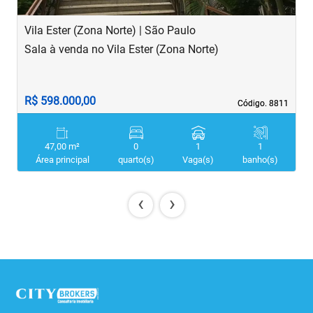
Vila Ester (Zona Norte) | São Paulo
V
Sala à venda no Vila Ester (Zona Norte)
S
R$ 598.000,00
R
Código. 8811
Código. 8811
47,00 m²
0
1
1
Área principal
quarto(s)
Vaga(s)
banho(s)
‹
›