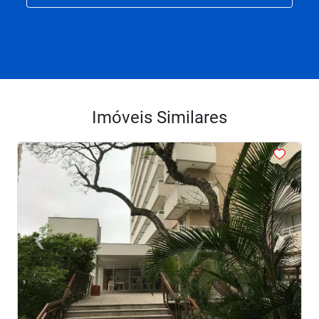
Imóveis Similares
<
<
<
‹
›
Previous
Next