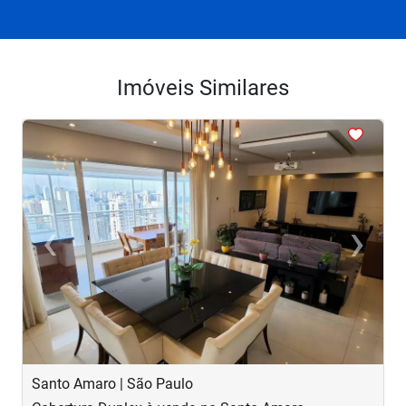
Imóveis Similares
<
<
<
<
<
‹
›
Previous
Next
Santo Amaro | São Paulo
V