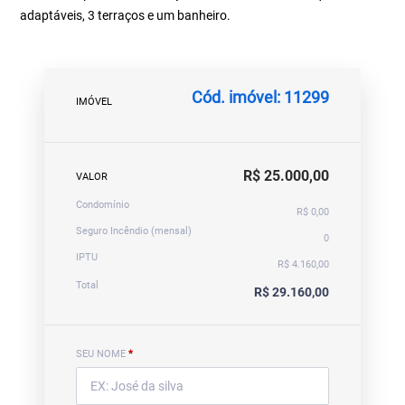
adaptáveis, 3 terraços e um banheiro.
Cód. imóvel: 11299
IMÓVEL
R$ 25.000,00
VALOR
Condomínio
R$ 0,00
Seguro Incêndio (mensal)
0
IPTU
R$ 4.160,00
Total
R$ 29.160,00
SEU NOME
*