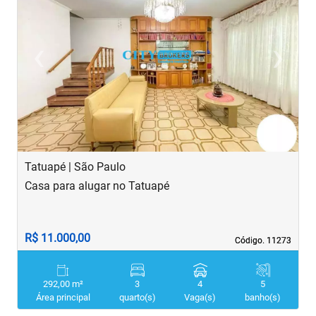
‹
›
Previous
Next
Tatuapé | São Paulo
S
Casa para alugar no Tatuapé
C
R$ 11.000,00
R
Código. 11273
Código. 11273
292,00 m²
3
4
5
Área principal
quarto(s)
Vaga(s)
banho(s)