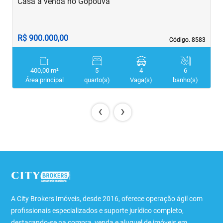
Casa à venda no Gopoúva
C
R$ 900.000,00
R
Código. 8583
Código. 8583
400,00 m²
5
4
6
Área principal
quarto(s)
Vaga(s)
banho(s)
‹
›
A City Brokers Imóveis, desde 2016, oferece operação ágil com
profissionais especializados e suporte jurídico completo,
destacando-se na compra, venda e aluguel de imóveis em