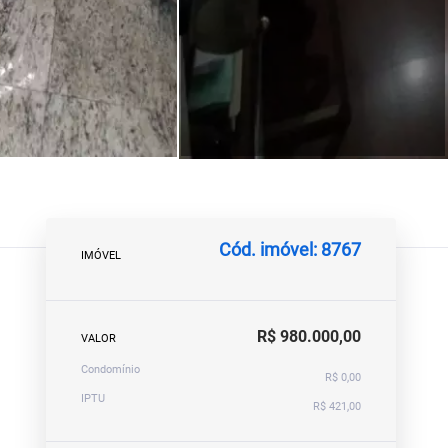
Cód. imóvel: 8767
IMÓVEL
R$ 980.000,00
VALOR
Condomínio
R$ 0,00
IPTU
R$ 421,00