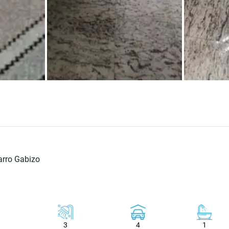
arro Gabizo
3
4
1