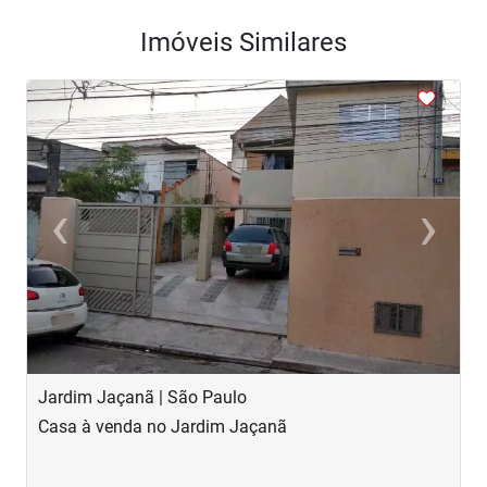
Imóveis Similares
<
<
<
<
<
‹
›
Previous
Next
Jardim Jaçanã | São Paulo
V
Casa à venda no Jardim Jaçanã
C