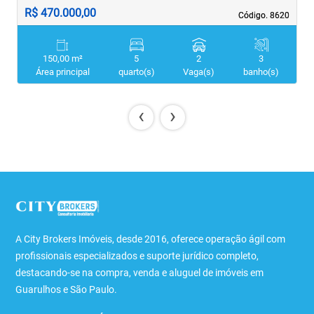
R$ 470.000,00
R
Código. 8620
Código. 8620
150,00 m²
5
2
3
Área principal
quarto(s)
Vaga(s)
banho(s)
‹
›
A City Brokers Imóveis, desde 2016, oferece operação ágil com
profissionais especializados e suporte jurídico completo,
destacando-se na compra, venda e aluguel de imóveis em
Guarulhos e São Paulo.