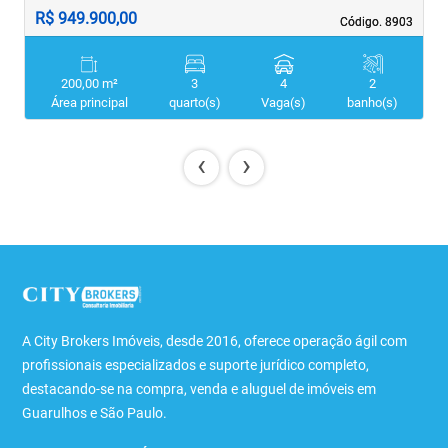
R$ 949.900,00
R
Código. 8903
Código. 8903
200,00 m²
3
4
2
Área principal
quarto(s)
Vaga(s)
banho(s)
‹
›
A City Brokers Imóveis, desde 2016, oferece operação ágil com
profissionais especializados e suporte jurídico completo,
destacando-se na compra, venda e aluguel de imóveis em
Guarulhos e São Paulo.