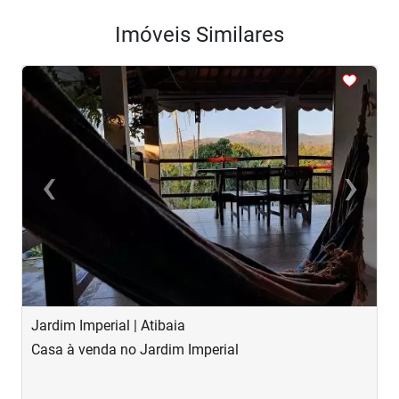
Imóveis Similares
<
<
<
<
<
‹
›
Previous
Next
Jardim Imperial | Atibaia
J
Casa à venda no Jardim Imperial
C