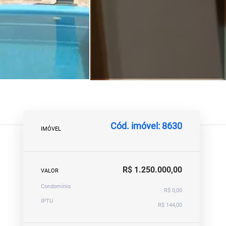
Cód. imóvel: 8630
IMÓVEL
R$ 1.250.000,00
VALOR
Condomínio
R$ 0,00
IPTU
R$ 144,00