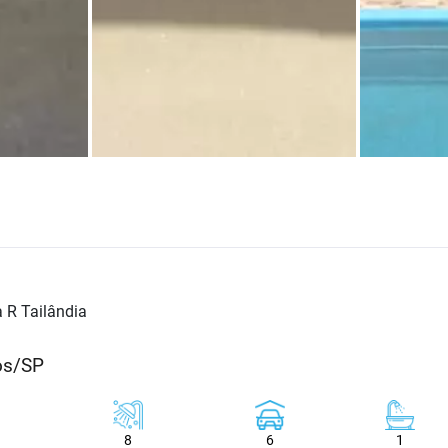
 R Tailândia
hos/SP
8
6
1