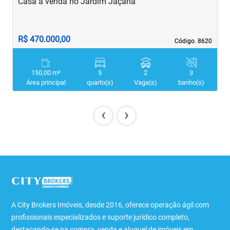
Casa à venda no Jardim Jaçanã
C
R$ 470.000,00
R
Código. 8620
Código. 8620
150,00 m²
5
2
3
Área principal
quarto(s)
Vaga(s)
banho(s)
‹
›
A City Brokers Imóveis, desde 2016, oferece operação ágil com
profissionais especializados e suporte jurídico completo,
destacando-se na compra, venda e aluguel de imóveis em