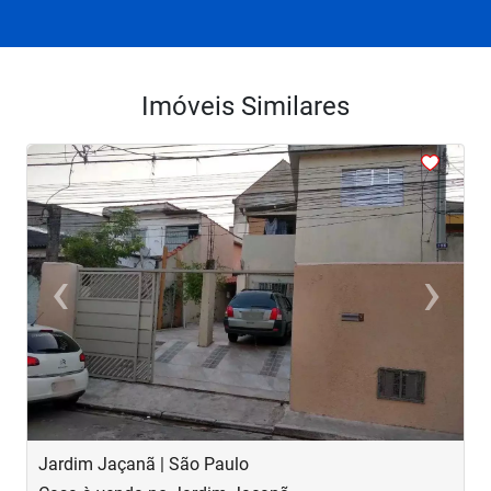
Imóveis Similares
<
<
<
<
<
‹
›
Previous
Next
Jardim Jaçanã | São Paulo
V