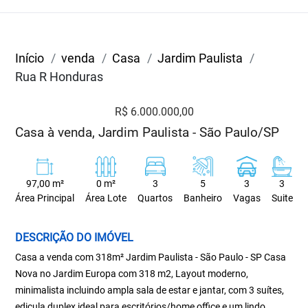
Início
venda
Casa
Jardim Paulista
Rua R Honduras
R$ 6.000.000,00
Casa à venda, Jardim Paulista - São Paulo/SP
97,00 m²
0 m²
3
5
3
3
Área Principal
Área Lote
Quartos
Banheiro
Vagas
Suite
DESCRIÇÃO DO IMÓVEL
Casa a venda com 318m² Jardim Paulista - São Paulo - SP Casa
Nova no Jardim Europa com 318 m2, Layout moderno,
minimalista incluindo ampla sala de estar e jantar, com 3 suítes,
edicula duplex ideal para escritórios/home office e um lindo