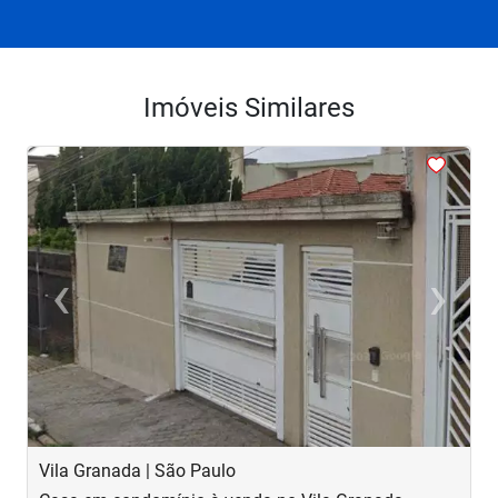
Imóveis Similares
<
<
<
<
<
‹
›
Previous
Next
Vila Granada | São Paulo
V