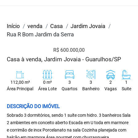
Início
venda
Casa
Jardim Jovaia
Rua R Bom Jardim da Serra
R$ 600.000,00
Casa à venda, Jardim Jovaia - Guarulhos/SP
112,00 m²
0 m²
3
3
2
1
Área Principal
Área Lote
Quartos
Banheiro
Vagas
Suite
DESCRIÇÃO DO IMÓVEL
Sobrado 3 dormitórios, sendo 1 suíte com hidro. 3 banheiros Sala
2 ambientes em conceito aberto Escada em U toda em marmore
e corrimão de inox Porcelanato na sala Cozinha planejada com
balcão em marmore Área gourmet com churrasqueira