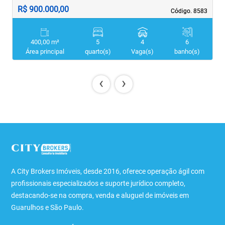
R$ 900.000,00
R
Código. 8583
Código. 8583
400,00 m²
5
4
6
Área principal
quarto(s)
Vaga(s)
banho(s)
‹
›
A City Brokers Imóveis, desde 2016, oferece operação ágil com
profissionais especializados e suporte jurídico completo,
destacando-se na compra, venda e aluguel de imóveis em
Guarulhos e São Paulo.