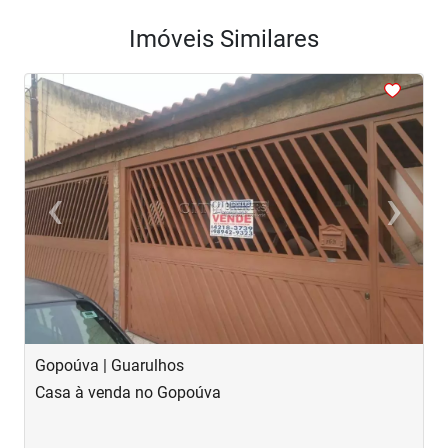
Imóveis Similares
<
<
<
<
<
‹
›
Previous
Next
Gopoúva | Guarulhos
J
Casa à venda no Gopoúva
C