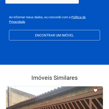
Ao informar meus dados, eu concordo com a
Política de
Privacidade
.
ENCONTRAR UM IMÓVEL
Imóveis Similares
<
<
<
<
<