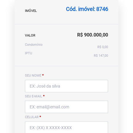
Cód. imóvel: 8746
IMÓVEL
R$ 900.000,00
VALOR
Condomínio
R$ 0,00
IPTU
R$ 147,00
SEU NOME
*
SEU E-MAIL
*
CELULAR
*