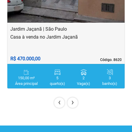
Jardim Jaçanã | São Paulo
V
Casa à venda no Jardim Jaçanã
C
R$ 470.000,00
R
Código. 8620
Código. 8620
150,00 m²
5
2
3
Área principal
quarto(s)
Vaga(s)
banho(s)
‹
›