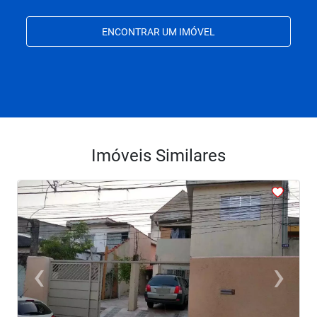
ENCONTRAR UM IMÓVEL
Imóveis Similares
<
<
<
<
<
‹
›
Previous
Next