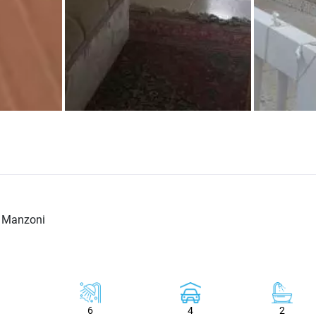
a Manzoni
6
4
2