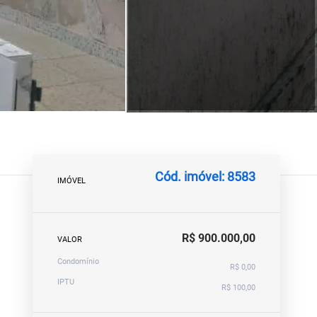
Cód. imóvel: 8583
IMÓVEL
R$ 900.000,00
VALOR
Condomínio
R$ 0,00
IPTU
R$ 100,00