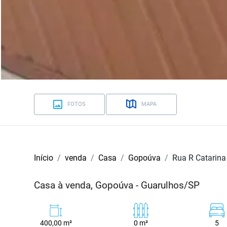
FOTOS
MAPA
Início
venda
Casa
Gopoúva
Rua R Catarin
Casa à venda, Gopoúva - Guarulhos/SP
400,00 m²
0 m²
5