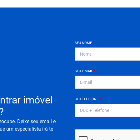
SEU NOME
*
SEU E-MAIL
*
ntrar imóvel
SEU TELEFONE
*
?
eocupe. Deixe seu email e
ue um especialista irá te