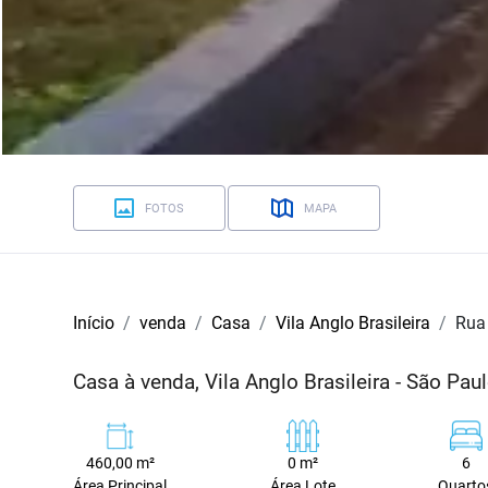
FOTOS
MAPA
Início
venda
Casa
Vila Anglo Brasileira
Rua
Casa à venda, Vila Anglo Brasileira - São Pau
460,00 m²
0 m²
6
Área Principal
Área Lote
Quarto