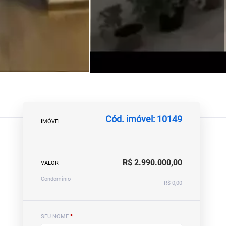
Cód. imóvel: 10149
IMÓVEL
R$ 2.990.000,00
VALOR
Condomínio
R$ 0,00
SEU NOME
*