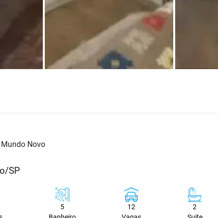
 Mundo Novo
lo/SP
5
12
2
s
Banheiro
Vagas
Suite